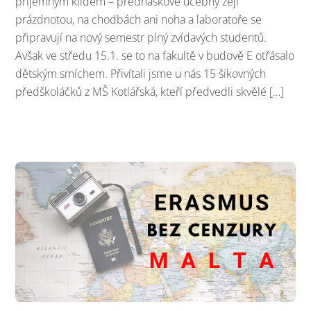
příjemným klidem – přednáškové učebny zejí
prázdnotou, na chodbách ani noha a laboratoře se
připravují na nový semestr plný zvídavých studentů.
Avšak ve středu 15.1. se to na fakultě v budově E otřásalo
dětským smíchem. Přivítali jsme u nás 15 šikovných
předškoláčků z MŠ Kotlářská, kteří předvedli skvělé […]