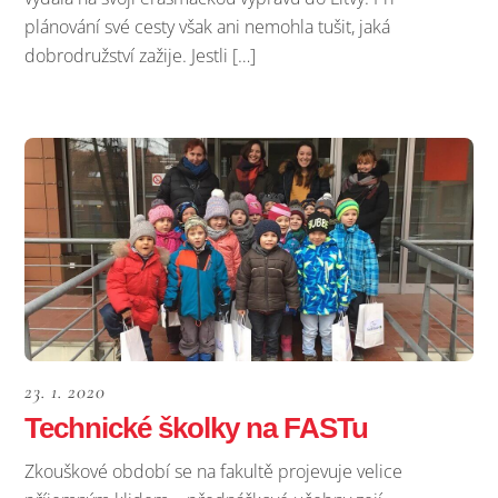
plánování své cesty však ani nemohla tušit, jaká
dobrodružství zažije. Jestli […]
23. 1. 2020
Technické školky na FASTu
Zkouškové období se na fakultě projevuje velice