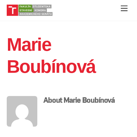
Skip
Men
to
content
Marie
Boubínová
About
Marie Boubínová