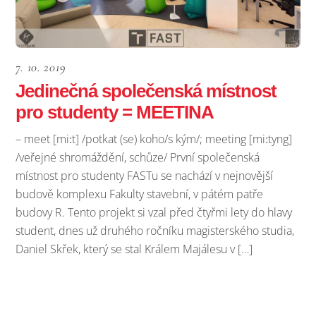
7. 10. 2019
Jedinečná společenská místnost
pro studenty = MEETINA
– meet [miːt] /potkat (se) koho/s kým/; meeting [miːtyng]
/veřejné shromáždění, schůze/ První společenská
místnost pro studenty FASTu se nachází v nejnovější
budově komplexu Fakulty stavební, v pátém patře
budovy R. Tento projekt si vzal před čtyřmi lety do hlavy
student, dnes už druhého ročníku magisterského studia,
Daniel Skřek, který se stal Králem Majálesu v […]