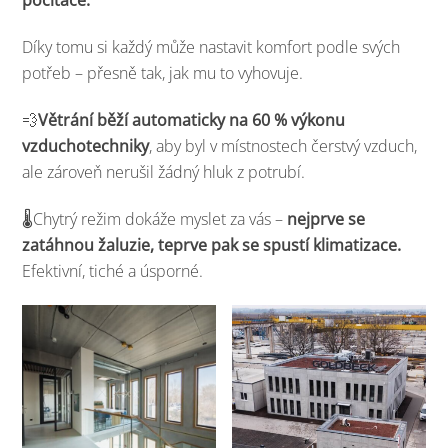
počítače.
Díky tomu si každý může nastavit komfort podle svých
potřeb – přesně tak, jak mu to vyhovuje.
💨
Větrání běží automaticky na 60 % výkonu
vzduchotechniky
, aby byl v místnostech čerstvý vzduch,
ale zároveň nerušil žádný hluk z potrubí.
🌡️Chytrý režim dokáže myslet za vás –
nejprve se
zatáhnou žaluzie, teprve pak se spustí klimatizace.
Efektivní, tiché a úsporné.