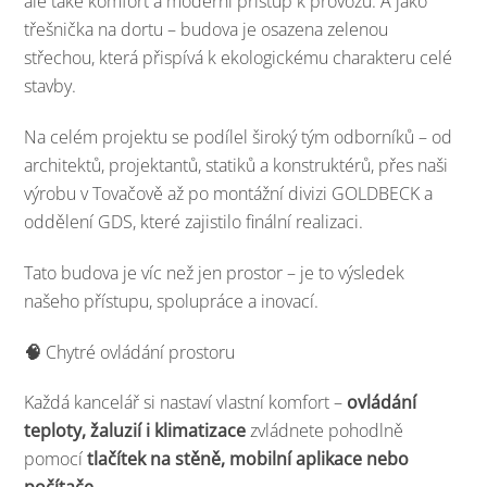
ale také komfort a moderní přístup k provozu. A jako
třešnička na dortu – budova je osazena zelenou
střechou, která přispívá k ekologickému charakteru celé
stavby.
Na celém projektu se podílel široký tým odborníků – od
architektů, projektantů, statiků a konstruktérů, přes naši
výrobu v Tovačově až po montážní divizi GOLDBECK a
oddělení GDS, které zajistilo finální realizaci.
Tato budova je víc než jen prostor – je to výsledek
našeho přístupu, spolupráce a inovací.
🧠
Chytré ovládání prostoru
Každá kancelář si nastaví vlastní komfort –
ovládání
teploty, žaluzií i klimatizace
zvládnete pohodlně
pomocí
tlačítek na stěně, mobilní aplikace nebo