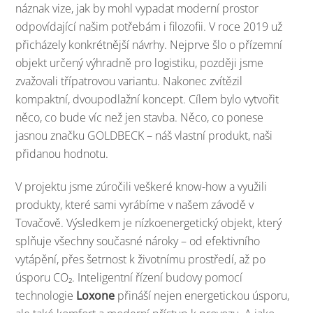
náznak vize, jak by mohl vypadat moderní prostor
odpovídající našim potřebám i filozofii. V roce 2019 už
přicházely konkrétnější návrhy. Nejprve šlo o přízemní
objekt určený výhradně pro logistiku, později jsme
zvažovali třípatrovou variantu. Nakonec zvítězil
kompaktní, dvoupodlažní koncept. Cílem bylo vytvořit
něco, co bude víc než jen stavba. Něco, co ponese
jasnou značku GOLDBECK – náš vlastní produkt, naši
přidanou hodnotu.
V projektu jsme zúročili veškeré know-how a využili
produkty, které sami vyrábíme v našem závodě v
Tovačově. Výsledkem je nízkoenergetický objekt, který
splňuje všechny současné nároky – od efektivního
vytápění, přes šetrnost k životnímu prostředí, až po
úsporu CO₂. Inteligentní řízení budovy pomocí
technologie
Loxone
přináší nejen energetickou úsporu,