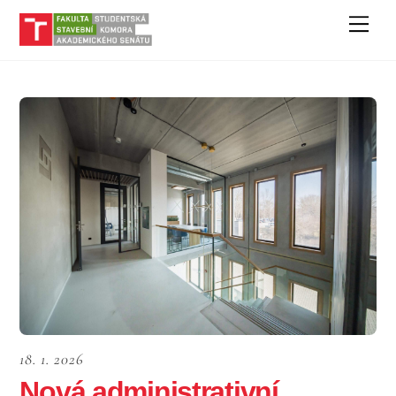
Skip
Men
to
content
18. 1. 2026
Nová administrativní