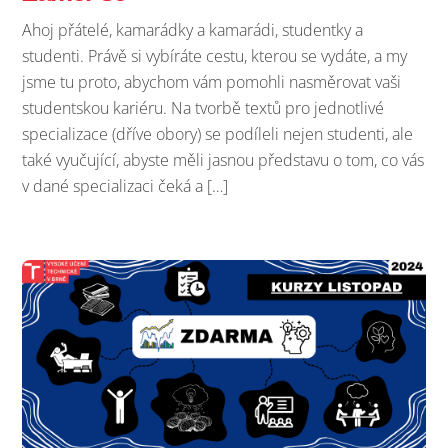
Ahoj přátelé, kamarádky a kamarádi, studentky a
studenti. Právě si vybíráte cestu, kterou se vydáte, a my
jsme tu proto, abychom vám pomohli nasměrovat vaši
studentskou kariéru. Na tvorbě textů pro jednotlivé
specializace (dříve obory) se podíleli nejen studenti, ale
také vyučující, abyste měli jasnou představu o tom, co vás
v dané specializaci čeká a […]