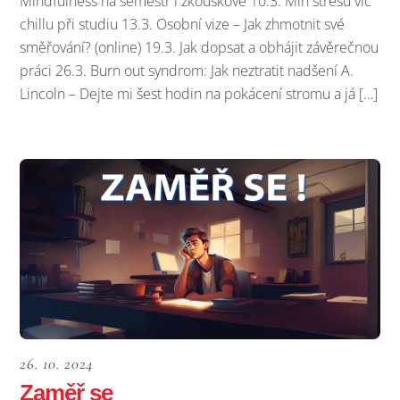
Mindfulness na semestr i zkouškové 10.3. Míň stresu víc
chillu při studiu 13.3. Osobní vize – Jak zhmotnit své
směřování? (online) 19.3. Jak dopsat a obhájit závěrečnou
práci 26.3. Burn out syndrom: Jak neztratit nadšení A.
Lincoln – Dejte mi šest hodin na pokácení stromu a já […]
26. 10. 2024
Zaměř se