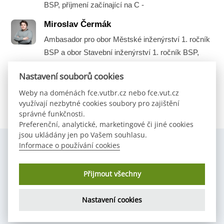
BSP, příjmení začínající na C -
Miroslav Čermák
Ambasador pro obor Městské inženýrství 1. ročník
BSP a obor Stavební inženýrství 1. ročník BSP,
příjmení začínající na A -
Nastavení souborů cookies
Weby na doménách fce.vutbr.cz nebo fce.vut.cz
využívají nezbytné cookies soubory pro zajištění
správné funkčnosti.
Preferenční, analytické, marketingové či jiné cookies
jsou ukládány jen po Vašem souhlasu.
Informace o používání cookies
Copyright © 2024 Studentská komora AS FAST VUT v Brně,
Přijmout všechny
Tereza Velčovská
Všechna práva vyhrazena
Nastavení cookies
Back
To