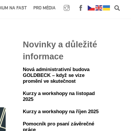
SE
IUM NA FAST
PRO MÉDIA
Novinky a důležité
informace
Nová administrativní budova
GOLDBECK – když se vize
promění ve skutečnost
Kurzy a workshopy na listopad
2025
Kurzy a workshopy na říjen 2025
Pomocník pro psaní závěrečné
práce