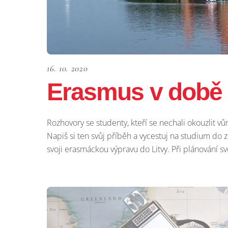
16. 10. 2020
Erasmus v době
Rozhovory se studenty, kteří se nechali okouzlit vůn
Napiš si ten svůj příběh a vycestuj na studium do 
svoji erasmáckou výpravu do Litvy. Při plánování své