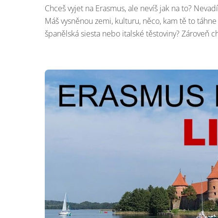
Chceš vyjet na Erasmus, ale nevíš jak na to? Nevad
Máš vysněnou zemi, kulturu, něco, kam tě to táhne a
španělská siesta nebo italské těstoviny? Zároveň ch