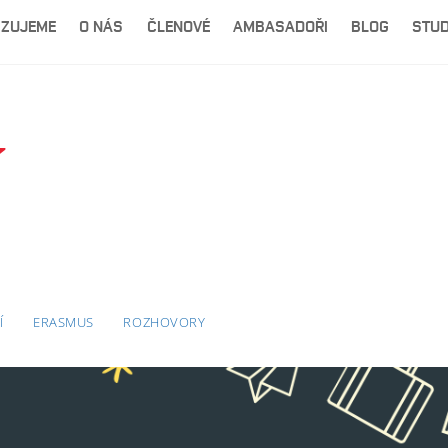
IZUJEME
O NÁS
ČLENOVÉ
AMBASADOŘI
BLOG
STUD
í
Í
ERASMUS
ROZHOVORY