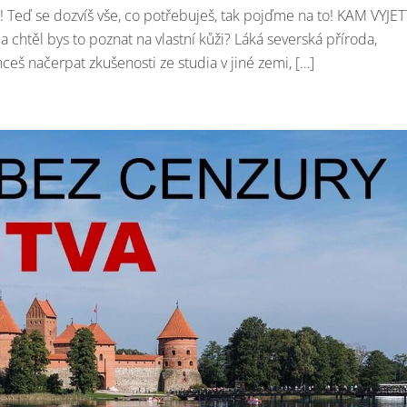
í! Teď se dozvíš vše, co potřebuješ, tak pojďme na to! KAM VYJET
 chtěl bys to poznat na vlastní kůži? Láká severská příroda,
ceš načerpat zkušenosti ze studia v jiné zemi, […]