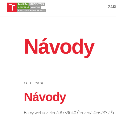
Skip
ZAŘ
to
content
Návody
21. 11. 2019
Návody
Barvy webu Zelená #759040 Červená #e62332 Š