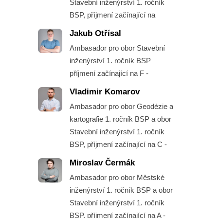
Stavební inženýrství 1. ročník
BSP, příjmení začínající na
Jakub Otřísal
Ambasador pro obor Stavební
inženýrství 1. ročník BSP
příjmení začínající na F -
Vladimir Komarov
Ambasador pro obor Geodézie a
kartografie 1. ročník BSP a obor
Stavební inženýrství 1. ročník
BSP, příjmení začínající na C -
Miroslav Čermák
Ambasador pro obor Městské
inženýrství 1. ročník BSP a obor
Stavební inženýrství 1. ročník
BSP, příjmení začínající na A -