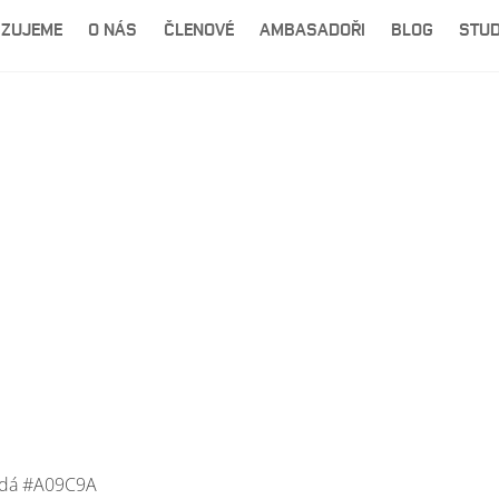
IZUJEME
O NÁS
ČLENOVÉ
AMBASADOŘI
BLOG
STUD
edá #A09C9A