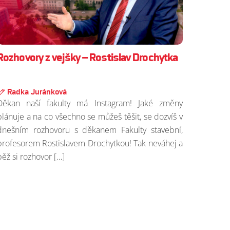
Rozhovory z vejšky – Rostislav Drochytka
Radka Juránková
Děkan naší fakulty má Instagram! Jaké změny
plánuje a na co všechno se můžeš těšit, se dozvíš v
dnešním rozhovoru s děkanem Fakulty stavební,
profesorem Rostislavem Drochytkou! Tak neváhej a
běž si rozhovor […]