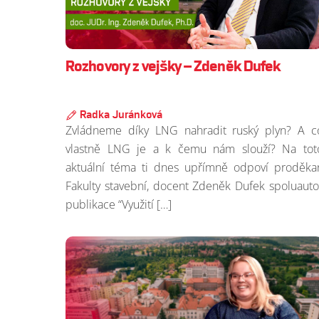
Rozhovory z vejšky – Zdeněk Dufek
Radka Juránková
Zvládneme díky LNG nahradit ruský plyn? A c
vlastně LNG je a k čemu nám slouží? Na tot
aktuální téma ti dnes upřímně odpoví proděka
Fakulty stavební, docent Zdeněk Dufek spoluauto
publikace “Využití […]