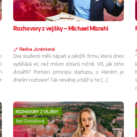
Rozhovory z vejšky – Michael Mizrahi
Radka Juránková
o
Dva studenti měli nápad a založili firmu, která dnes
o
vydělává víc než milion dolarů ročně. Víš, jak toho
n
dosáhli? Pomocí principu startupu, o kterém je
r
dnešní rozhovor! Tak neváhej a běž si ho […]