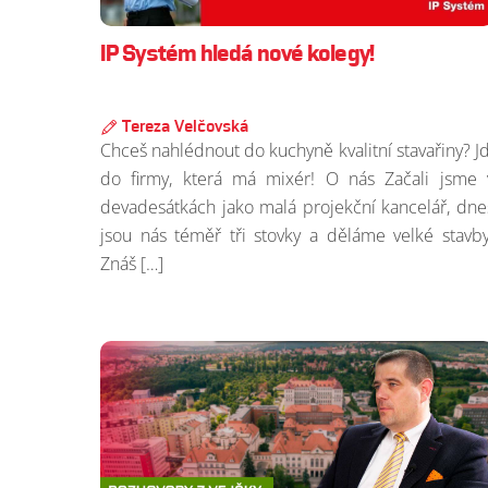
IP Systém hledá nové kolegy!
Tereza Velčovská
Chceš nahlédnout do kuchyně kvalitní stavařiny? Jd
do firmy, která má mixér! O nás Začali jsme 
devadesátkách jako malá projekční kancelář, dne
jsou nás téměř tři stovky a děláme velké stavby
Znáš […]