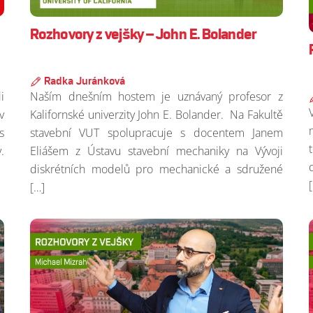
Rozhovory z vejšky – John E. Bolander
Radka Juránková
i
Naším dnešním hostem je uznávaný profesor z
v
Kalifornské univerzity John E. Bolander. Na Fakultě
s
stavební VUT spolupracuje s docentem Janem
.
Eliášem z Ústavu stavební mechaniky na Vývoji
diskrétních modelů pro mechanické a sdružené
[…]