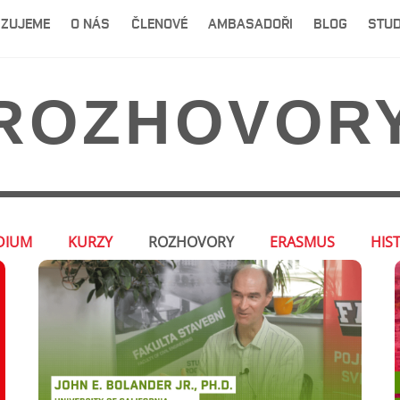
IZUJEME
O NÁS
ČLENOVÉ
AMBASADOŘI
BLOG
STUD
ROZHOVOR
DIUM
KURZY
ROZHOVORY
ERASMUS
HIS