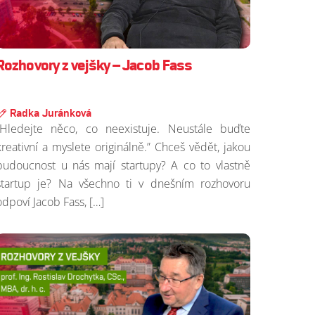
Rozhovory z vejšky – Jacob Fass
Radka Juránková
“Hledejte něco, co neexistuje. Neustále buďte
kreativní a myslete originálně.” Chceš vědět, jakou
budoucnost u nás mají startupy? A co to vlastně
startup je? Na všechno ti v dnešním rozhovoru
odpoví Jacob Fass, […]