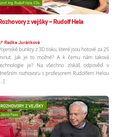
Rozhovory z vejšky – Rudolf Hela
Radka Juránková
Vojenské bunkry z 3D tisku, které jsou hotové za 25
minut. Jak je to možné? A k čemu nám taková
technologie je? Na všechno získáš odpověď v
dnešním rozhovoru s profesorem Rudolfem Helou
[…]