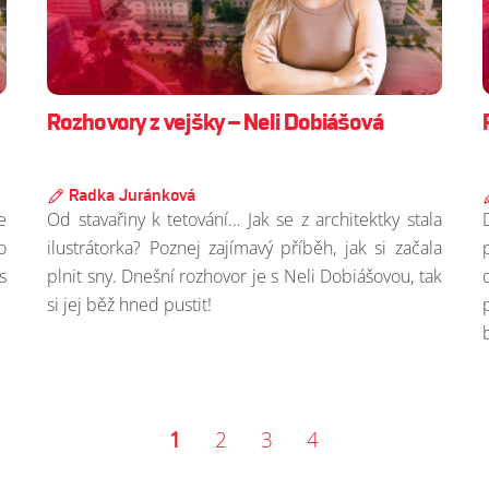
Rozhovory z vejšky – Neli Dobiášová
Radka Juránková
e
Od stavařiny k tetování… Jak se z architektky stala
o
ilustrátorka? Poznej zajímavý příběh, jak si začala
s
plnit sny. Dnešní rozhovor je s Neli Dobiášovou, tak
si jej běž hned pustit!
1
2
3
4