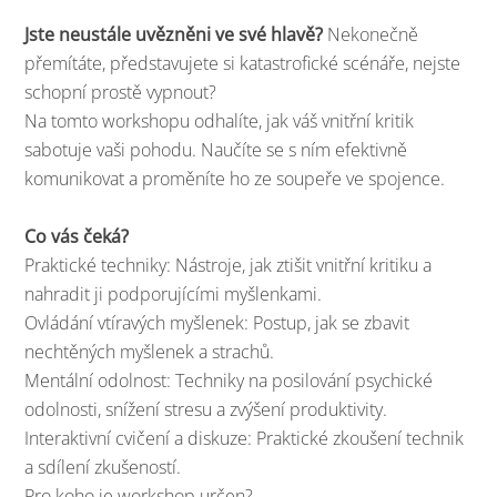
Jste neustále uvězněni ve své hlavě?
Nekonečně
přemítáte, představujete si katastrofické scénáře, nejste
schopní prostě vypnout?
Na tomto workshopu odhalíte, jak váš vnitřní kritik
sabotuje vaši pohodu. Naučíte se s ním efektivně
komunikovat a proměníte ho ze soupeře ve spojence.
Co vás čeká?
Praktické techniky: Nástroje, jak ztišit vnitřní kritiku a
nahradit ji podporujícími myšlenkami.
Ovládání vtíravých myšlenek: Postup, jak se zbavit
nechtěných myšlenek a strachů.
Mentální odolnost: Techniky na posilování psychické
odolnosti, snížení stresu a zvýšení produktivity.
Interaktivní cvičení a diskuze: Praktické zkoušení technik
a sdílení zkušeností.
Pro koho je workshop určen?