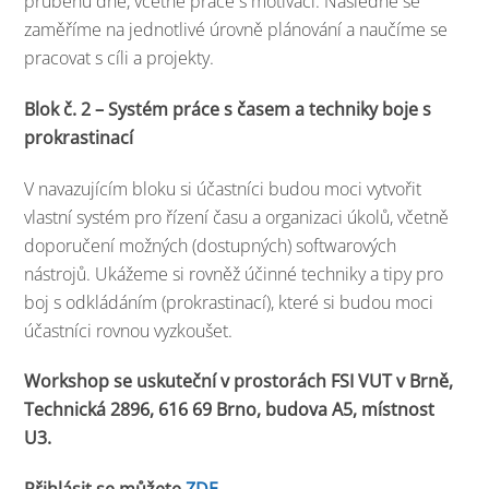
průběhu dne, včetně práce s motivací. Následně se
zaměříme na jednotlivé úrovně plánování a naučíme se
pracovat s cíli a projekty.
Blok č. 2 – Systém práce s časem a techniky boje s
prokrastinací
V navazujícím bloku si účastníci budou moci vytvořit
vlastní systém pro řízení času a organizaci úkolů, včetně
doporučení možných (dostupných) softwarových
nástrojů. Ukážeme si rovněž účinné techniky a tipy pro
boj s odkládáním (prokrastinací), které si budou moci
účastníci rovnou vyzkoušet.
Workshop se uskuteční v prostorách FSI VUT v Brně,
Technická 2896, 616 69 Brno, budova A5, místnost
U3.