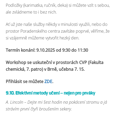
Podložky (karimatka, ručník, deka) si můžete vzít s sebou,
ale zvládneme to i bez nich.
Ať už jste naše služby někdy v minulosti využili, nebo do
prostor Poradenského centra zavítáte poprvé, věříme, že
si vzájemně můžeme vytvořit hezký den.
Termín konání: 9.10.2025 od 9:30 do 11:30
Workshop se uskuteční v prostorách CVP
(Fakulta
chemická, 7. patro)
v Brně,
učebna 7. 15.
Přihlásit se můžete
ZDE
.
9.10. Efektivní metody učení – nejen pro prváky
A. Lincoln – Dejte mi šest hodin na pokácení stromu a já
strávím první čtyři broušením sekery.