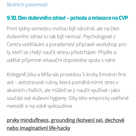
školních povinností
9.10. Den duševního zdraví – pohoda a relaxace na CVP
První týdny semestru mohou být náročné, ale na Den
duševního zdraví to tak být nemusí. Psychologové z
Centra vzdělávání a poradenství připravili workshop pro
ty, kteří se chtějí naučit stresu předcházet. Přijďte si
udělat příjemné relaxační dopoledne spolu s námi.
Kolegyně Jitka a Míša vás provedou 5 kroky Emotion first
aid – antistresové rutiny, která pomáhá mírnit stres v
akutních chvílích, ale můžeš se ji naučit využívat i jako
součást své duševní hygieny. Díky této empiricky ověřené
metodě si na sobě vyzkoušíme
prvky minduflness, grounding (kotvení se), dechové
nebo imaginativní life-hacky