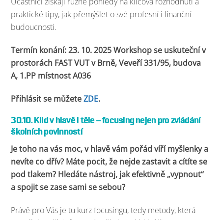
Účastníci získají různé pohledy na klíčová rozhodnutí a
praktické tipy, jak přemýšlet o své profesní i finanční
budoucnosti.
Termín konání: 23. 10. 2025 Workshop se uskuteční v
prostorách FAST VUT v Brně, Veveří 331/95, budova
A, 1.PP místnost A036
Přihlásit se můžete
ZDE
.
30.10. Klid v hlavě i těle – focusing nejen pro zvládání
školních povinností
Je toho na vás moc, v hlavě vám pořád víří myšlenky a
nevíte co dřív? Máte pocit, že nejde zastavit a cítíte se
pod tlakem? Hledáte nástroj, jak efektivně „vypnout“
a spojit se zase sami se sebou?
Právě pro Vás je tu kurz focusingu, tedy metody, která