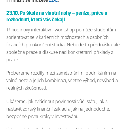
Přihlásit se můžete
ZDE
.
23.10. Po škole na vlastní nohy – peníze, práce a
rozhodnutí, která vás čekají
Tříhodinový interaktivní workshop pomůže studentům
zorientovat se v kariérních možnostech a osobních
financích po ukončení studia. Nebude to přednáška, ale
společná práce a diskuse nad konkrétními příklady z
praxe.
Probereme rozdíly mezi zaměstnáním, podnikáním na
volné noze a jejich kombinací, včetně výhod, nevýhod a
reálných zkušeností.
Ukážeme, jak zvládnout povinnosti vůči státu, jak si
nastavit zdravý finanční základ a jak na jednoduché,
bezpečné první kroky v investování.