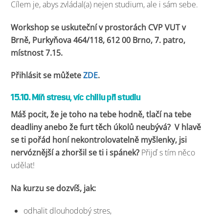
Cílem je, abys zvládal(a) nejen studium, ale i sám sebe.
Workshop se uskuteční v prostorách CVP VUT v
Brně,
Purkyňova 464/118, 612 00 Brno, 7. patro,
místnost 7.15.
Přihlásit se můžete
ZDE
.
15.10. Míň stresu, víc chillu při studiu
Máš pocit, že je toho na tebe hodně, tlačí na tebe
deadliny anebo že furt těch úkolů neubývá? V hlavě
se ti pořád honí nekontrolovatelně myšlenky, jsi
nervóznější a zhoršil se ti i spánek?
Přijď s tím něco
udělat!
Na kurzu se dozvíš, jak:
odhalit dlouhodobý stres,