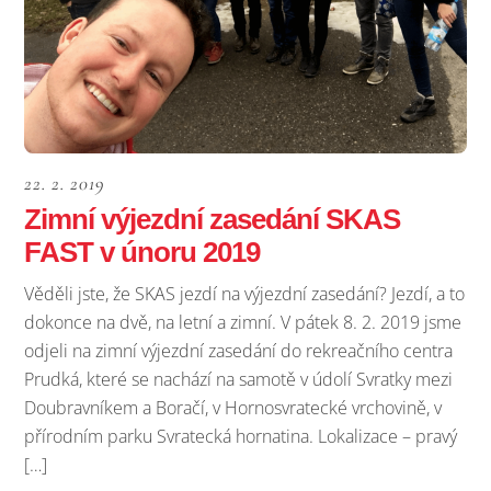
22. 2. 2019
Zimní výjezdní zasedání SKAS
FAST v únoru 2019
Věděli jste, že SKAS jezdí na výjezdní zasedání? Jezdí, a to
dokonce na dvě, na letní a zimní. V pátek 8. 2. 2019 jsme
odjeli na zimní výjezdní zasedání do rekreačního centra
Prudká, které se nachází na samotě v údolí Svratky mezi
Doubravníkem a Boračí, v Hornosvratecké vrchovině, v
přírodním parku Svratecká hornatina. Lokalizace – pravý
[…]