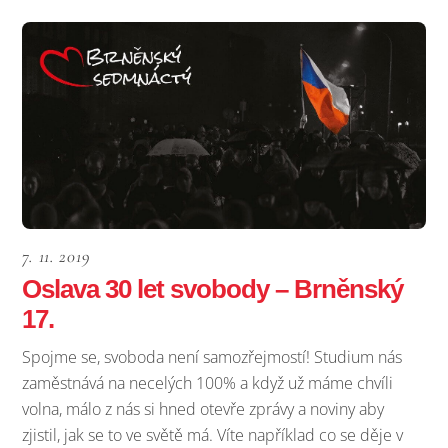
7. 11. 2019
Oslava 30 let svobody – Brněnský
17.
Spojme se, svoboda není samozřejmostí! Studium nás
zaměstnává na necelých 100% a když už máme chvíli
volna, málo z nás si hned otevře zprávy a noviny aby
zjistil, jak se to ve světě má. Víte například co se děje v