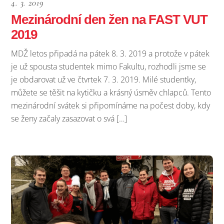
4. 3. 2019
Mezinárodní den žen na FAST VUT
2019
MDŽ letos připadá na pátek 8. 3. 2019 a protože v pátek
je už spousta studentek mimo Fakultu, rozhodli jsme se
je obdarovat už ve čtvrtek 7. 3. 2019. Milé studentky,
můžete se těšit na kytičku a krásný úsměv chlapců. Tento
mezinárodní svátek si připomínáme na počest doby, kdy
se ženy začaly zasazovat o svá […]