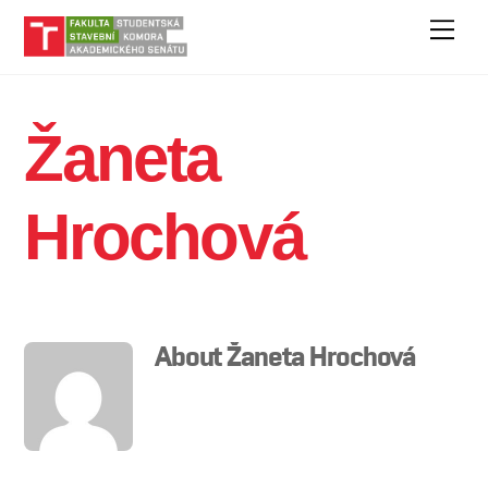
Skip
Men
to
content
Žaneta
Hrochová
About
Žaneta Hrochová