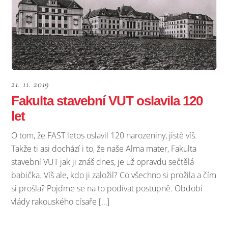
21. 11. 2019
Fakulta stavební VUT oslavila 120
let
O tom, že FAST letos oslavil 120 narozeniny, jistě víš.
Takže ti asi dochází i to, že naše Alma mater, Fakulta
stavební VUT jak ji znáš dnes, je už opravdu sečtělá
babička. Víš ale, kdo ji založil? Co všechno si prožila a čím
si prošla? Pojďme se na to podívat postupně. Období
vlády rakouského císaře […]