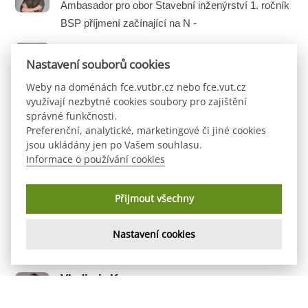
Ambasador pro obor Stavební inženýrství 1. ročník
BSP příjmení začínající na N -
Natálie Kozlová
Nastavení souborů cookies
Ambasador pro obor Architektura pozemních
Weby na doménách fce.vutbr.cz nebo fce.vut.cz
staveb 1. ročník BSP a obor Stavební inženýrství 1.
využívají nezbytné cookies soubory pro zajištění
ročník BSP, příjmení začínající na
správné funkčnosti.
Preferenční, analytické, marketingové či jiné cookies
Marie Odehnalová
jsou ukládány jen po Vašem souhlasu.
Ambasador pro obor Environmentálně vyspělé
Informace o používání cookies
budovy 1. ročník BSP a obor Stavební inženýrství
1. ročník BSP, příjmení začínající na
Přijmout všechny
Jakub Otřísal
Nastavení cookies
Ambasador pro obor Stavební inženýrství 1. ročník
Back
BSP příjmení začínající na F -
To
Top
Vladimir Komarov
Ambasador pro obor Geodézie a kartografie 1.