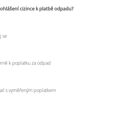
 ohlášení cizince k platbě odpadu?
j se
 Brně k poplatku za odpad
email s vyměřeným poplatkem