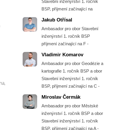
Stavební inženýrství 1. ročník
BSP, příjmení začínající na
Jakub Otřísal
a
Ambasador pro obor Stavební
inženýrství 1. ročník BSP
příjmení začínající na F -
Vladimir Komarov
Ambasador pro obor Geodézie a
kartografie 1. ročník BSP a obor
Stavební inženýrství 1. ročník
na,
BSP, příjmení začínající na C -
Miroslav Čermák
Ambasador pro obor Městské
inženýrství 1. ročník BSP a obor
Stavební inženýrství 1. ročník
BSP, příjmení začínající na A -