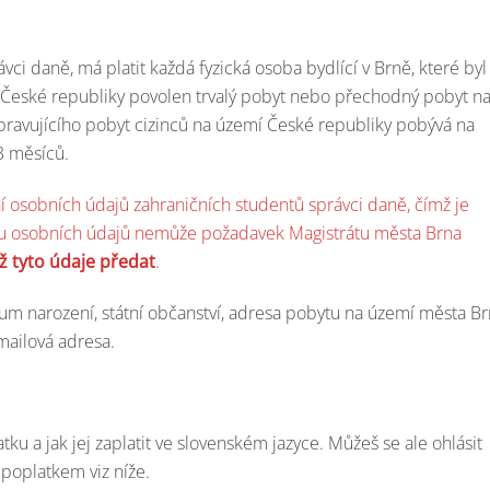
ci daně, má platit každá fyzická osoba bydlící v Brně, které byl
 České republiky povolen trvalý pobyt nebo přechodný pobyt n
ravujícího pobyt cizinců na území České republiky pobývá na
3 měsíců.
í osobních údajů zahraničních studentů správci daně, čímž je
nu osobních údajů nemůže požadavek Magistrátu města Brna
 tyto údaje předat
.
um narození, státní občanství, adresa pobytu na území města Br
mailová adresa.
u a jak jej zaplatit ve slovenském jazyce. Můžeš se ale ohlásit
poplatkem viz níže.