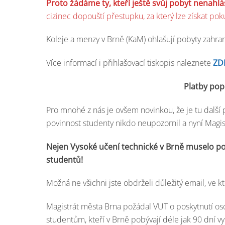
Proto žádáme ty, kteří ještě svůj pobyt nenahlási
cizinec dopouští přestupku, za který lze získat pok
Koleje a menzy v Brně (KaM) ohlašují pobyty zahra
Více informací i přihlašovací tiskopis naleznete
ZD
Platby pop
Pro mnohé z nás je ovšem novinkou, že je tu další
povinnost studenty nikdo neupozornil a nyní Magis
Nejen Vysoké učení technické v Brně muselo p
studentů!
Možná ne všichni jste obdrželi důležitý email, ve 
Magistrát města Brna požádal VUT o poskytnutí os
studentům, kteří v Brně pobývají déle jak 90 dní