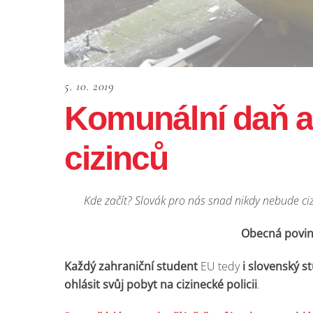
5. 10. 2019
Komunální daň a
cizinců
Kde začít? Slovák pro nás snad nikdy nebude ci
Obecná povin
Každý zahraniční student
EU tedy
i slovenský s
ohlásit svůj pobyt na cizinecké policii
.