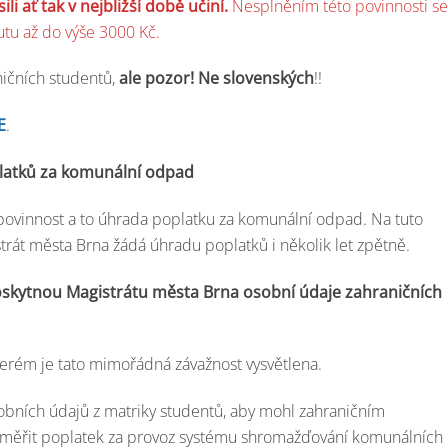
li ať tak v nejbližší době učiní.
Nesplněním této povinnosti se
utu až do výše 3000 Kč.
ničních studentů,
ale pozor! Ne slovenských
!!
E
.
latků za komunální odpad
 povinnost a to úhrada poplatku za komunální odpad. Na tuto
trát města Brna žádá úhradu poplatků i několik let zpětně.
oskytnou Magistrátu města Brna osobní údaje zahraničních
kterém je tato mimořádná závažnost vysvětlena.
obních údajů z matriky studentů, aby mohl zahraničním
 vyměřit poplatek za provoz systému shromažďování komunálních