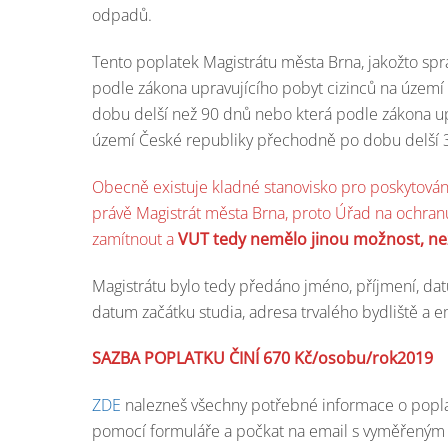
odpadů.
Tento poplatek Magistrátu města Brna, jakožto správ
podle zákona upravujícího pobyt cizinců na území
dobu delší než 90 dnů nebo která podle zákona up
území České republiky přechodně po dobu delší 
Obecně existuje kladné stanovisko pro poskytován
právě Magistrát města Brna, proto Úřad na ochra
zamítnout a
VUT tedy nemělo jinou možnost, než
Magistrátu bylo tedy předáno jméno, příjmení, dat
datum začátku studia, adresa trvalého bydliště a e
SAZBA POPLATKU ČINÍ 670 Kč/osobu/rok2019
ZDE
nalezneš všechny potřebné informace o poplatk
pomocí formuláře a počkat na email s vyměřeným 