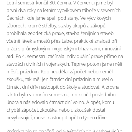
Letní semestr končil 30. června. V červenci jsme byli
první dva roky na letním výcvikovém táboře v severních
Čechách, kde jsme spali pod stany. Ve výcvikových
táborech, kromě střelby, stavby okopů a zákopů,
probíhala geodetická praxe, stavba ženijních staveb
včetně lávek a mostů přes Labe, praktické znalosti při
práci s průmyslovými i vojenskými trhavinami, minování
atd. Po 4. semestru začínala individuální praxe přímo na
stavbách civilních i vojenských. Teprve potom jsme měli
měsíc prázdnin. Kdo neudělal zápočet nebo neměl
zkoušku, tak měl jen čtrnáct dní prázdnin a musel o
čtrnáct dní dřív nastoupit do školy a studovat. A zrovna
tak to bylo v zimním semestru, ten končil posledního
února a následovalo čtrnáct dní volno. A opět, komu
chyběl zápočet, zkouška, nebo u zkoušek dostal
nevyhovující, musel nastoupit opět o týden dříve.
Známkovalo se opačně, od 5 (výtečný) do 3 (vyhovující) a