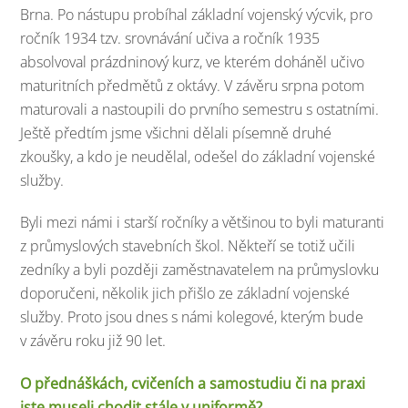
Brna. Po nástupu probíhal základní vojenský výcvik, pro
ročník 1934 tzv. srovnávání učiva a ročník 1935
absolvoval prázdninový kurz, ve kterém doháněl učivo
maturitních předmětů z oktávy. V závěru srpna potom
maturovali a nastoupili do prvního semestru s ostatními.
Ještě předtím jsme všichni dělali písemně druhé
zkoušky, a kdo je neudělal, odešel do základní vojenské
služby.
Byli mezi námi i starší ročníky a většinou to byli maturanti
z průmyslových stavebních škol. Někteří se totiž učili
zedníky a byli později zaměstnavatelem na průmyslovku
doporučeni, několik jich přišlo ze základní vojenské
služby. Proto jsou dnes s námi kolegové, kterým bude
v závěru roku již 90 let.
O přednáškách, cvičeních a samostudiu či na praxi
jste museli chodit stále v uniformě?