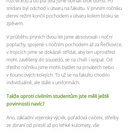
rozcvičkou a do půl těla jsme obíhali blok domů. Po
snídani byl odchod v útvaru na fakultu. V prvním ročníku
denní režim končil pochodem v útvaru kolem bloku se
zpěvem.
V průběhu prvních dvou let jsme absolvovali i noční
poplachy, spojené s nočním pochodem až za Řečkovice,
v trojicích jsme se dokázali střídat, aby ten uprostřed
mohl, zavěšený do sousedů, se na chvíli i vyspat. Od
třetího ročníku jsme mohli bydlet na privátech nebo
v Kounicových kolejích. To už se na fakultu chodilo
individuálně, ale stále v uniformách.
Takže oproti civilním studentům jste měli ještě
povinnosti navíc?
Ano, základní vojenský výcvik, pořadová cvičení, střelby
ze zbraní od pistolí až po lehké kulomety, vše