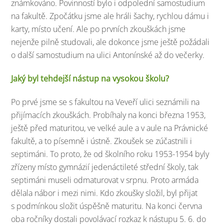
známkováno. Povinností bylo i odpolední samostudium
na fakultě. Zpočátku jsme ale hráli šachy, rychlou dámu i
karty, místo učení. Ale po prvních zkouškách jsme
nejenže pilně studovali, ale dokonce jsme ještě požádali
o další samostudium na ulici Antonínské až do večerky.
Jaký byl tehdejší nástup na vysokou školu?
Po prvé jsme se s fakultou na Veveří ulici seznámili na
přijímacích zkouškách. Probíhaly na konci března 1953,
ještě před maturitou, ve velké aule a v aule na Právnické
fakultě, a to písemně i ústně. Zkoušek se zúčastnili i
septimáni. To proto, že od školního roku 1953-1954 byly
zřízeny místo gymnázií jedenáctileté střední školy, tak
septimáni museli odmaturovat v srpnu. Proto armáda
dělala nábor i mezi nimi. Kdo zkoušky složil, byl přijat
s podmínkou složit úspěšně maturitu. Na konci června
oba ročníky dostali povolávací rozkaz k nástupu 5. 6. do