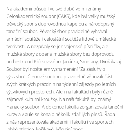
Na akademii působil ve své době velmi známý
Celoakademický soubor (CAKS), kde byl velký mužský
pěvecký sbor s doprovodnou kapelou a národopisný
taneční soubor. Pěvecký sbor pravidelně vyhrával
armádní soutěže i celostátní soutěže lidově umělecké
tvořivosti. A nezpívaly se jen vojenské písničky, ale i
mužské sbory z oper a mužské sbory bez doprovodu
orchestru od Křížkovského, Janáčka, Smetany, Dvořáka aj.
Soubor byl nositelem vyznamenání “Za zásluhy o
výstavbu”. Členové souboru pravidelně věnovali část
svých krátkých prázdnin na týdenní zájezdy po letních
výcvikových prostorech. Ale i na fakultách byly různé
zájmové kulturní kroužky. Na naší fakultě byl známý
Hanácký soubor. A dokonce fakulta zorganizovala taneční
kurzy a v aule se konalo několik zdařilých plesů. Řada
z nás reprezentovala akademii i fakultu i ve sportech,
lehké atletice, košíkové, lyžování apod.