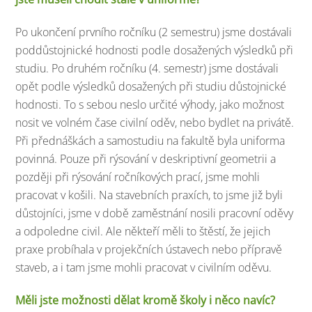
Po ukončení prvního ročníku (2 semestru) jsme dostávali
poddůstojnické hodnosti podle dosažených výsledků při
studiu. Po druhém ročníku (4. semestr) jsme dostávali
opět podle výsledků dosažených při studiu důstojnické
hodnosti. To s sebou neslo určité výhody, jako možnost
nosit ve volném čase civilní oděv, nebo bydlet na privátě.
Při přednáškách a samostudiu na fakultě byla uniforma
povinná. Pouze při rýsování v deskriptivní geometrii a
později při rýsování ročníkových prací, jsme mohli
pracovat v košili. Na stavebních praxích, to jsme již byli
důstojníci, jsme v době zaměstnání nosili pracovní oděvy
a odpoledne civil. Ale někteří měli to štěstí, že jejich
praxe probíhala v projekčních ústavech nebo přípravě
staveb, a i tam jsme mohli pracovat v civilním oděvu.
Měli jste možnosti dělat kromě školy i něco navíc?