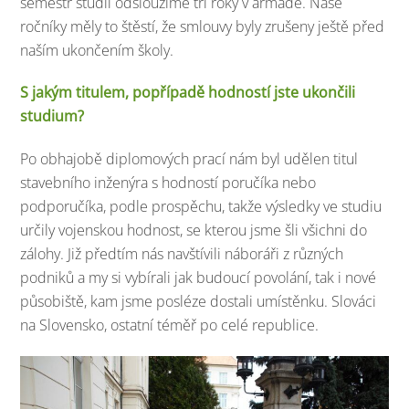
semestr studií odsloužíme tři roky v armádě. Naše
ročníky měly to štěstí, že smlouvy byly zrušeny ještě před
naším ukončením školy.
S jakým titulem, popřípadě hodností jste ukončili
studium?
Po obhajobě diplomových prací nám byl udělen titul
stavebního inženýra s hodností poručíka nebo
podporučíka, podle prospěchu, takže výsledky ve studiu
určily vojenskou hodnost, se kterou jsme šli všichni do
zálohy. Již předtím nás navštívili náboráři z různých
podniků a my si vybírali jak budoucí povolání, tak i nové
působiště, kam jsme posléze dostali umístěnku. Slováci
na Slovensko, ostatní téměř po celé republice.