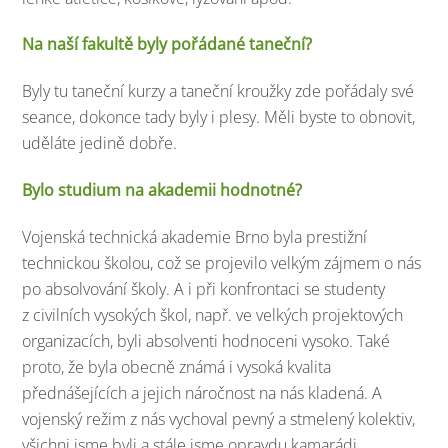
Na naší fakultě byly pořádané taneční?
Byly tu taneční kurzy a taneční kroužky zde pořádaly své
seance, dokonce tady byly i plesy. Měli byste to obnovit,
uděláte jedině dobře.
Bylo studium na akademii hodnotné?
Vojenská technická akademie Brno byla prestižní
technickou školou, což se projevilo velkým zájmem o nás
po absolvování školy. A i při konfrontaci se studenty
z civilních vysokých škol, např. ve velkých projektových
organizacích, byli absolventi hodnoceni vysoko. Také
proto, že byla obecně známá i vysoká kvalita
přednášejících a jejich náročnost na nás kladená. A
vojenský režim z nás vychoval pevný a stmelený kolektiv,
všichni jsme byli a stále jsme opravdu kamarádi