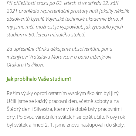
Při příležitosti srazu po 63. letech si ve středu 22. září
2021 prohlédlo representační prostory naší fakulty několik
absolventů bývalé Vojenské technické akademie Brno. A
my jsme měli možnost je vyzpovídat, jak vypadalo jejich
studium v 50. letech minulého století.
Za upřesnění článku děkujeme absolventům, panu
inženýrovi Vratislavu Moravcovi a panu inženýrovi
Otakaru Pavlíkovi.
Jak probíhalo Vaše studium?
Režim výuky oproti ostatním vysokým školám byl jiný.
Učili jsme se každý pracovní den, včetně soboty a na
Štědrý den i Silvestra, které v té době byly pracovními
dny. Po dvou vánočních svátcích se opět učilo, Nový rok
byl svátek a hned 2. 1. jsme znovu nastupovali do školy.