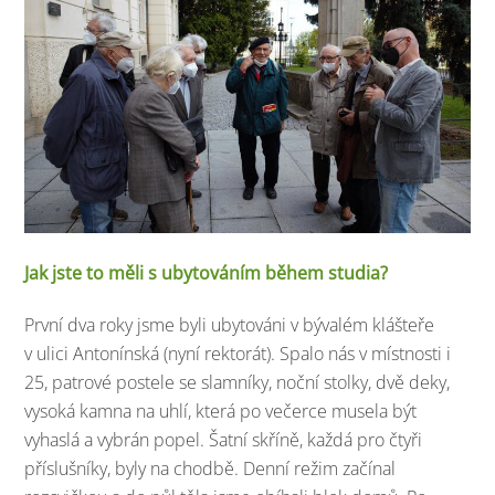
Jak jste to měli s ubytováním během studia?
První dva roky jsme byli ubytováni v bývalém klášteře
v ulici Antonínská (nyní rektorát). Spalo nás v místnosti i
25, patrové postele se slamníky, noční stolky, dvě deky,
vysoká kamna na uhlí, která po večerce musela být
vyhaslá a vybrán popel. Šatní skříně, každá pro čtyři
příslušníky, byly na chodbě. Denní režim začínal