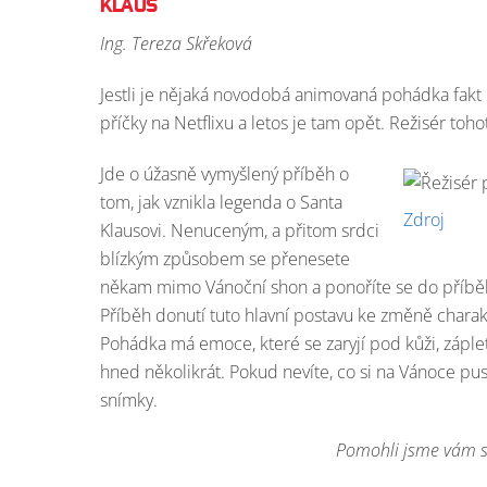
KLAUS
Ing. Tereza Skřeková
Jestli je nějaká novodobá animovaná pohádka fakt kr
příčky na Netflixu a letos je tam opět. Režisér toh
Jde o úžasně vymyšlený příběh o
tom, jak vznikla legenda o Santa
Zdroj
Klausovi. Nenuceným, a přitom srdci
blízkým způsobem se přenesete
někam mimo Vánoční shon a ponoříte se do příběh
Příběh donutí tuto hlavní postavu ke změně charakter
Pohádka má emoce, které se zaryjí pod kůži, zápletk
hned několikrát. Pokud nevíte, co si na Vánoce pu
snímky.
Pomohli jsme vám s