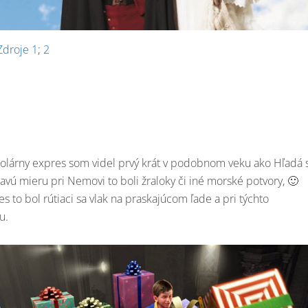
Zdroje 1
;
2
Polárny expres som videl prvý krát v podobnom veku ako Hľadá 
vú mieru pri Nemovi to boli žraloky či iné morské potvory, 🙂
s to bol rútiaci sa vlak na praskajúcom ľade a pri týchto
u.