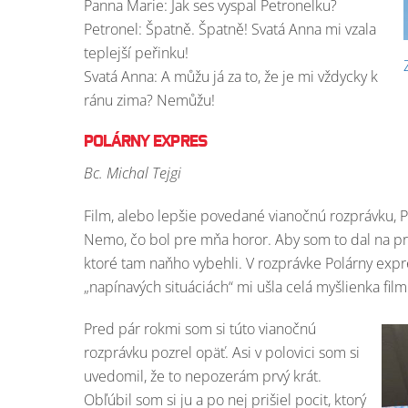
Panna Marie: Jak ses vyspal Petronelku?
Petronel: Špatně. Špatně! Svatá Anna mi vzala
teplejší peřinku!
Svatá Anna: A můžu já za to, že je mi vždycky k
ránu zima? Nemůžu!
POLÁRNY EXPRES
Bc. Michal Tejgi
Film, alebo lepšie povedané vianočnú rozprávku, 
Nemo, čo bol pre mňa horor. Aby som to dal na pra
ktoré tam naňho vybehli. V rozprávke Polárny expre
„napínavých situáciách“ mi ušla celá myšlienka film
Pred pár rokmi som si túto vianočnú
rozprávku pozrel opäť. Asi v polovici som si
uvedomil, že to nepozerám prvý krát.
Obľúbil som si ju a po nej prišiel pocit, ktorý