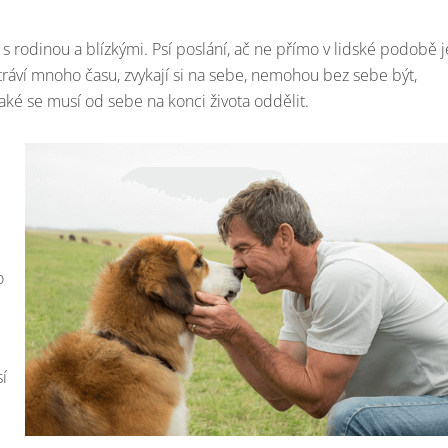
s rodinou a blízkými. Psí poslání, ač ne přímo v lidské podobě j
ráví mnoho času, zvykají si na sebe, nemohou bez sebe být,
, také se musí od sebe na konci života oddělit.
o
sí