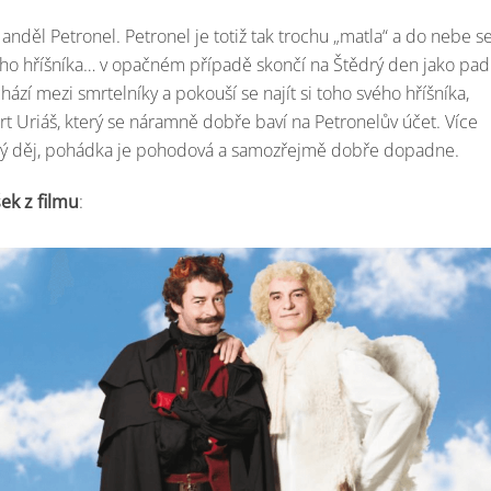
anděl Petronel. Petronel je totiž tak trochu „matla“ a do nebe s
ho hříšníka… v opačném případě skončí na Štědrý den jako pad
ází mezi smrtelníky a pokouší se najít si toho svého hříšníka,
t Uriáš, který se náramně dobře baví na Petronelův účet. Více
ký děj, pohádka je pohodová a samozřejmě dobře dopadne.
ek z filmu
: