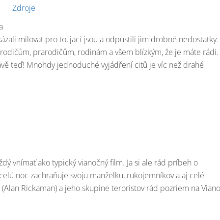
Zdroje
a
ázali milovat pro to, jací jsou a odpustili jim drobné nedostatky.
t rodičům, prarodičům, rodinám a všem blízkým, že je máte rádi.
právě teď! Mnohdy jednoduché vyjádření citů je víc než drahé
 vnímať ako typický vianočný film. Ja si ale rád príbeh o
ý celú noc zachraňuje svoju manželku, rukojemníkov a aj celé
? (Alan Rickaman) a jeho skupine teroristov rád pozriem na Vian