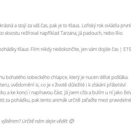
ásná a stojí za váš čas, pak je to Klaus. Loňský rok ovládla první
oto skvostu režíroval například Tarzana, Já padouch, nebo Rio.
u bohatého sobeckého chlapce, který je nucen dělat pošťáka.
u, uvědomění si, co je v životě důležité i k získání přátelství.
u a ke konci i napínavou část. Já jsem cíťa a bulím u ní jako žel
stit za pohádku, pak tento animák určitě zařaďte mezi pravideln
 výběrem? Určitě nám dejte vědět 🙂