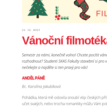
21. 12. 2021
Vánoční filmoté
Semestr za námi, konečně volno! Chcete pocítit ván
rozhodnout? Studenti SKAS Fakulty stavební si pro vá
nečekejte a najděte si ten pravý pro vás!
ANDĚL PÁNĚ
Bc. Karolína Jakubíková
Pohádka, která mě oslovila snoubí vtip českých pří
učet svatých, nebo trocha romantiky můžu Vám po