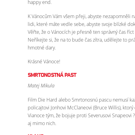
happy end.
K Vánocům Vám všem přeji, abyste nezapomněli n
lidi, které máte vedle sebe, abyste svoje blízké dok
Věřte, že o Vánocích je přesně ten správný čas říc
Neříkejte si, že na to bude čas zítra, udělejte to 
hmotné dary.
Krásné Vánoce!
SMRTONOSTNÁ PAST
Matej Mikula
Film Die Hard alebo Smrtonosnú pascu nemusí každý
policajtovi Jonhovi McClaneovi (Bruce Willis), ktor
Vianoce tým, že bojuje proti Severusovi Snapeovi 
aj mimo nich.