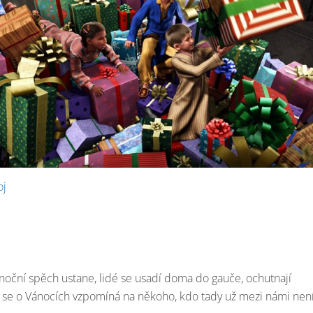
oj
oční spěch ustane, lidé se usadí doma do gauče, ochutnají
sto se o Vánocích vzpomíná na někoho, kdo tady už mezi námi není