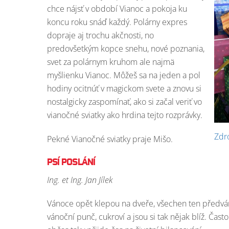
chce nájsť v období Vianoc a pokoja ku
koncu roku snáď každý. Polárny expres
dopraje aj trochu akčnosti, no
predovšetkým kopce snehu, nové poznania,
svet za polárnym kruhom ale najmä
myšlienku Vianoc. Môžeš sa na jeden a pol
hodiny ocitnúť v magickom svete a znovu si
nostalgicky zaspomínať, ako si začal veriť vo
vianočné sviatky ako hrdina tejto rozprávky.
Zdr
Pekné Vianočné sviatky praje Mišo.
PSÍ POSLÁNÍ
Ing. et Ing. Jan Jílek
Vánoce opět klepou na dveře, všechen ten předván
vánoční punč, cukroví a jsou si tak nějak blíž. Ča