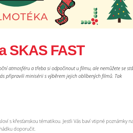
ka SKAS FAST
oční atmosféru a třeba si odpočinout u filmu, ale nemůžete se stá
s připravili minisérii s výběrem jejich oblíbených filmů. Tak
sloví s křesťanskou tématikou. Jestli Vás baví vtipné poznámky n
hádku doporučit.