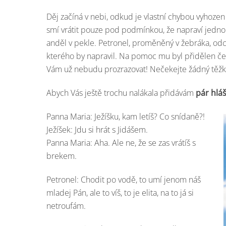
Děj začíná v nebi, odkud je vlastní chybou vyhozen 
smí vrátit pouze pod podmínkou, že napraví jedno
anděl v pekle. Petronel, proměněný v žebráka, odch
kterého by napravil. Na pomoc mu byl přidělen čer
Vám už nebudu prozrazovat! Nečekejte žádný těž
Abych Vás ještě trochu nalákala přidávám
pár hláš
Panna Maria: Ježíšku, kam letíš? Co snídaně?!
Ježíšek: Jdu si hrát s Jidášem.
Panna Maria: Aha. Ale ne, že se zas vrátíš s
brekem.
Petronel: Chodit po vodě, to umí jenom náš
mladej Pán, ale to víš, to je elita, na to já si
netroufám.