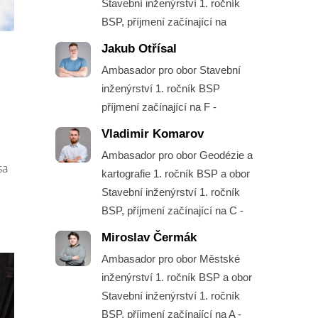
Stavební inženýrství 1. ročník
BSP, příjmení začínající na
Jakub Otřísal
Ambasador pro obor Stavební
inženýrství 1. ročník BSP
příjmení začínající na F -
Vladimir Komarov
Ambasador pro obor Geodézie a
sa
kartografie 1. ročník BSP a obor
Stavební inženýrství 1. ročník
BSP, příjmení začínající na C -
Miroslav Čermák
Ambasador pro obor Městské
inženýrství 1. ročník BSP a obor
Stavební inženýrství 1. ročník
BSP, příjmení začínající na A -