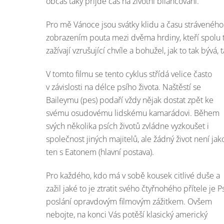
občas taky přijde čas na životní bilancování.
Pro mě Vánoce jsou svátky klidu a času stráveného 
zobrazením pouta mezi dvěma hrdiny, kteří spolu t
zažívají vzrušující chvíle a bohužel, jak to tak bývá
V tomto filmu se tento cyklus střídá velice často
v závislosti na délce psího života. Naštěstí se
Baileymu (pes) podaří vždy nějak dostat zpět ke
svému osudovému lidskému kamarádovi. Během
svých několika psích životů zvládne vyzkoušet i
společnost jiných majitelů, ale žádný život není jak
ten s Eatonem (hlavní postava).
Pro každého, kdo má v sobě kousek citlivé duše a
zažil jaké to je ztratit svého čtyřnohého přítele je P
poslání opravdovým filmovým zážitkem. Ovšem
nebojte, na konci Vás potěší klasický americký