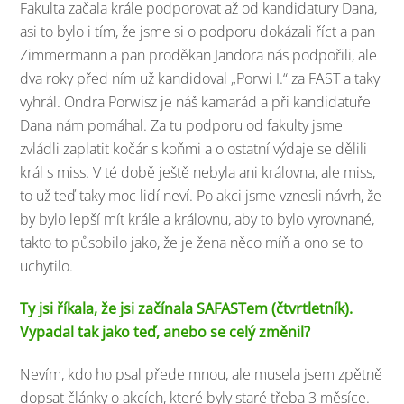
Fakulta začala krále podporovat až od kandidatury Dana,
asi to bylo i tím, že jsme si o podporu dokázali říct a pan
Zimmermann a pan proděkan Jandora nás podpořili, ale
dva roky před ním už kandidoval „Porwi I.“ za FAST a taky
vyhrál. Ondra Porwisz je náš kamarád a při kandidatuře
Dana nám pomáhal. Za tu podporu od fakulty jsme
zvládli zaplatit kočár s koňmi a o ostatní výdaje se dělili
král s miss. V té době ještě nebyla ani královna, ale miss,
to už teď taky moc lidí neví. Po akci jsme vznesli návrh, že
by bylo lepší mít krále a královnu, aby to bylo vyrovnané,
takto to působilo jako, že je žena něco míň a ono se to
uchytilo.
Ty jsi říkala, že jsi začínala SAFASTem (čtvrtletník).
Vypadal tak jako teď, anebo se celý změnil?
Nevím, kdo ho psal přede mnou, ale musela jsem zpětně
dopsat články o akcích, které byly staré třeba 3 měsíce.