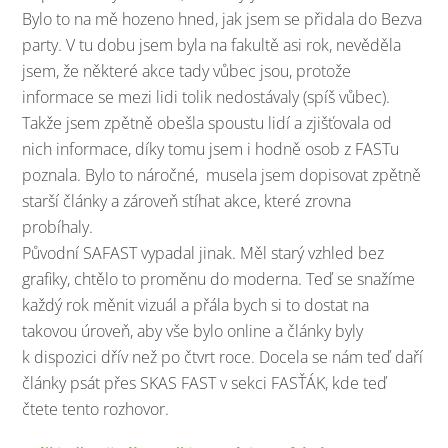
Bylo to na mě hozeno hned, jak jsem se přidala do Bezva
party. V tu dobu jsem byla na fakultě asi rok, nevěděla
jsem, že některé akce tady vůbec jsou, protože
informace se mezi lidi tolik nedostávaly (spíš vůbec).
Takže jsem zpětně obešla spoustu lidí a zjišťovala od
nich informace, díky tomu jsem i hodně osob z FASTu
poznala. Bylo to náročné, musela jsem dopisovat zpětně
starší články a zároveň stíhat akce, které zrovna
probíhaly.
Původní SAFAST vypadal jinak. Měl starý vzhled bez
grafiky, chtělo to proměnu do moderna. Teď se snažíme
každý rok měnit vizuál a přála bych si to dostat na
takovou úroveň, aby vše bylo online a články byly
k dispozici dřív než po čtvrt roce. Docela se nám teď daří
články psát přes SKAS FAST v sekci FASŤÁK, kde teď
čtete tento rozhovor.