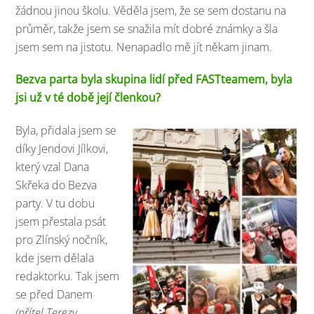
žádnou jinou školu. Věděla jsem, že se sem dostanu na
průměr, takže jsem se snažila mít dobré známky a šla
jsem sem na jistotu. Nenapadlo mě jít někam jinam.
Bezva parta byla skupina lidí před FASTteamem, byla
jsi už v té době její členkou?
Byla, přidala jsem se
díky Jendovi Jílkovi,
který vzal Dana
Skřeka do Bezva
party. V tu dobu
jsem přestala psát
pro Zlínský nočník,
kde jsem dělala
redaktorku. Tak jsem
se před Danem
(přítel Terezy