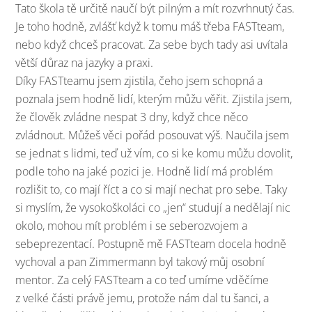
Tato škola tě určitě naučí být pilným a mít rozvrhnutý čas.
Je toho hodně, zvlášť když k tomu máš třeba FASTteam,
nebo když chceš pracovat. Za sebe bych tady asi uvítala
větší důraz na jazyky a praxi.
Díky FASTteamu jsem zjistila, čeho jsem schopná a
poznala jsem hodně lidí, kterým můžu věřit. Zjistila jsem,
že člověk zvládne nespat 3 dny, když chce něco
zvládnout. Můžeš věci pořád posouvat výš. Naučila jsem
se jednat s lidmi, teď už vím, co si ke komu můžu dovolit,
podle toho na jaké pozici je. Hodně lidí má problém
rozlišit to, co mají říct a co si mají nechat pro sebe. Taky
si myslím, že vysokoškoláci co „jen“ studují a nedělají nic
okolo, mohou mít problém i se seberozvojem a
sebeprezentací. Postupně mě FASTteam docela hodně
vychoval a pan Zimmermann byl takový můj osobní
mentor. Za celý FASTteam a co teď umíme vděčíme
z velké části právě jemu, protože nám dal tu šanci, a