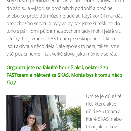
Když návrh předloží senát, tak se tím vedení zabývá, dá to
do zápisu a vyjádří se proč návrh podpoří a proč ne,
anebo co proto dál můžeme udělat. Když končil mandát
předchozího senátu a byly volby, tak jsme si řekli, že do
toho s pár lidmi půjdeme, abychom tady mohli ještě víc
věcí rychleji změnit. FASTteam je seskupení lidí, kteří
jsou aktivní a něco dělají, ale spolek to není, takže jsme
v té pozici neměli, tak velké slovo, jako máme v senátu.
Organizujete na fakultě hodně akcí, některé za
FASTteam a některé za SKAS. Mohla bys k tomu něco
říct?
Určitě je důležité
říct, které akce
dělá FASTteam a
které SKAS, nebo
to nějak celkově