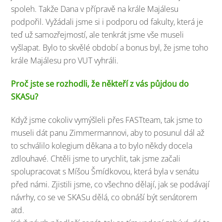
spoleh. Takže Dana v přípravě na krále Majálesu
podpořil. Vyžádali jsme si i podporu od fakulty, která je
teď už samozřejmostí, ale tenkrát jsme vše museli
vyšlapat. Bylo to skvělé období a bonus byl, že jsme toho
krále Majálesu pro VUT vyhráli.
Proč jste se rozhodli, že někteří z vás půjdou do
SKASu?
Když jsme cokoliv vymýšleli přes FASTteam, tak jsme to
museli dát panu Zimmermannovi, aby to posunul dál až
to schválilo kolegium děkana a to bylo někdy docela
zdlouhavé. Chtěli jsme to urychlit, tak jsme začali
spolupracovat s Míšou Šmídkovou, která byla v senátu
před námi. Zjistili jsme, co všechno dělají, jak se podávají
návrhy, co se ve SKASu dělá, co obnáší být senátorem
atd.