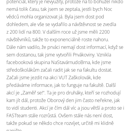
potenciál, který je nevyužitý, protože na to bohužel nikdo
nemá tolik času, tak jsem se zeptala, jestli bych Noc
vědců mohla organizovat já. Byla jsem dost pod
dohledem, ale vše se vydařilo a návštěvnost se zvedla
z 200 lidí na 800. V dalším roce už jsme měli 2200
návštěvníků, takže to exponenciálně roste nahoru.
Dále nám vadilo, že prváci nemají dost informací, když se
sem dostanou, tak jsme vytvořili Prvákoviny. Vznikla
facebooková skupina NaStavárnudoBrna, kde jsme
středoškolákům začali radit jak se na fakultu dostat.
Začali jsme jezdit na akci VUT Zaškolovák, kde
předáváme informace, jak to funguje na fakultě. Další
akcí je „Zaměř se!“. Ta je pro druháky, kteří se rozhodují
kam jít dál, protože Oborový den jim často neřekne, jak
to vidí studenti. Akcí je čím dál víc a jsou větší a proto se i
FASTteam stále rozrůstá. Ovšem stále nás není dost,
takže pokud se někdo chce rozvíjet, určitě mi klidně
napište.