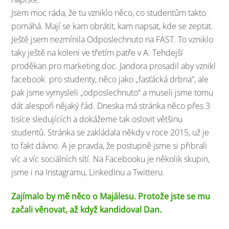
Jsem moc ráda, že tu vzniklo něco, co studentům takto
pomáhá. Mají se kam obrátit, kam napsat, kde se zeptat.
Ještě jsem nezmínila Odposlechnuto na FAST. To vzniklo
taky ještě na koleni ve třetím patře v A. Tehdejší
proděkan pro marketing doc. Jandora prosadil aby vznikl
facebook pro studenty, něco jako „fasťácká drbna“, ale
pak jsme vymysleli „odposlechnuto“ a museli jsme tomu
dát alespoň nějaký řád. Dneska má stránka něco přes 3
tisíce sledujících a dokážeme tak oslovit většinu
studentů. Stránka se zakládala někdy v roce 2015, už je
to fakt dávno. A je pravda, že postupně jsme si přibrali
víc a víc sociálních sítí. Na Facebooku je několik skupin,
jsme i na Instagramu, LinkedInu a Twitteru.
Zajímalo by mě něco o Majálesu. Protože jste se mu
začali věnovat, až když kandidoval Dan.