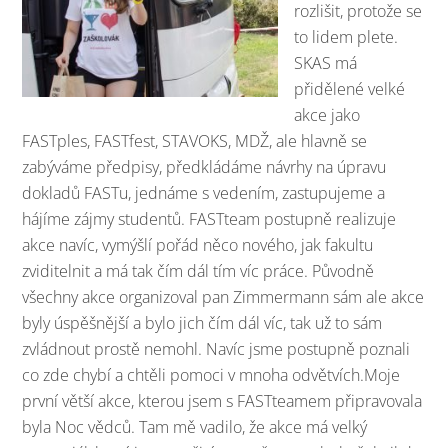
rozlišit, protože se
to lidem plete.
SKAS má
přidělené velké
akce jako
FASTples, FASTfest, STAVOKS, MDŽ, ale hlavně se
zabýváme předpisy, předkládáme návrhy na úpravu
dokladů FASTu, jednáme s vedením, zastupujeme a
hájíme zájmy studentů. FASTteam postupně realizuje
akce navíc, vymýšlí pořád něco nového, jak fakultu
zviditelnit a má tak čím dál tím víc práce. Původně
všechny akce organizoval pan Zimmermann sám ale akce
byly úspěšnější a bylo jich čím dál víc, tak už to sám
zvládnout prostě nemohl. Navíc jsme postupně poznali
co zde chybí a chtěli pomoci v mnoha odvětvích.Moje
první větší akce, kterou jsem s FASTteamem připravovala
byla Noc vědců. Tam mě vadilo, že akce má velký