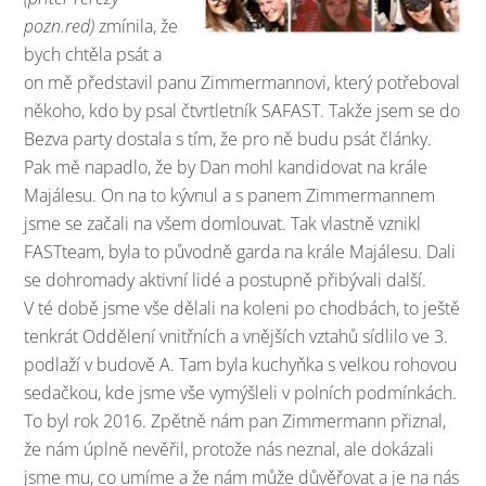
pozn.red)
zmínila, že
bych chtěla psát a
on mě představil panu Zimmermannovi, který potřeboval
někoho, kdo by psal čtvrtletník SAFAST. Takže jsem se do
Bezva party dostala s tím, že pro ně budu psát články.
Pak mě napadlo, že by Dan mohl kandidovat na krále
Majálesu. On na to kývnul a s panem Zimmermannem
jsme se začali na všem domlouvat. Tak vlastně vznikl
FASTteam, byla to původně garda na krále Majálesu. Dali
se dohromady aktivní lidé a postupně přibývali další.
V té době jsme vše dělali na koleni po chodbách, to ještě
tenkrát Oddělení vnitřních a vnějších vztahů sídlilo ve 3.
podlaží v budově A. Tam byla kuchyňka s velkou rohovou
sedačkou, kde jsme vše vymýšleli v polních podmínkách.
To byl rok 2016. Zpětně nám pan Zimmermann přiznal,
že nám úplně nevěřil, protože nás neznal, ale dokázali
jsme mu, co umíme a že nám může důvěřovat a je na nás