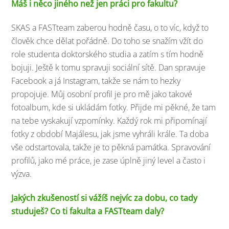
Máš i něco jiného než jen práci pro fakultu?
SKAS a FASTteam zaberou hodně času, o to víc, když to
člověk chce dělat pořádně. Do toho se snažím vžít do
role studenta doktorského studia a zatím s tím hodně
bojuji. Ještě k tomu spravuji sociální sítě. Dan spravuje
Facebook a já Instagram, takže se nám to hezky
propojuje. Můj osobní profil je pro mě jako takové
fotoalbum, kde si ukládám fotky. Přijde mi pěkné, že tam
na tebe vyskakují vzpomínky. Každý rok mi připomínají
fotky z období Majálesu, jak jsme vyhráli krále. Ta doba
vše odstartovala, takže je to pěkná památka. Spravování
profilů, jako mé práce, je zase úplně jiný level a často i
výzva.
Jakých zkušeností si vážíš nejvíc za dobu, co tady
studuješ? Co ti fakulta a FASTteam daly?