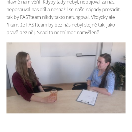
hlavně nám věřil. Kdyby tady nebyl, nebojoval za nás,
neposouval nás dál a nesnažil se naše nápady prosadit,
tak by FASTteam nikdy takto nefungoval. Vždycky ale
říkám, že FASTteam by bez nás nebyl stejně tak, jako
právě bez něj. Snad to nezní moc namyšleně.