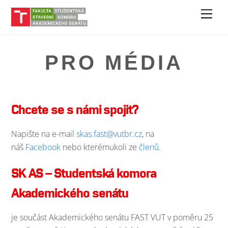
Skip
Men
to
content
PRO MÉDIA
Chcete se s námi spojit?
Napište na e-mail
skas.fast@vutbr.cz
, na
náš
Facebook
nebo kterémukoli ze
členů
.
SK AS – Studentská komora
Akademického senátu
je součást Akademického senátu FAST VUT v poměru 25