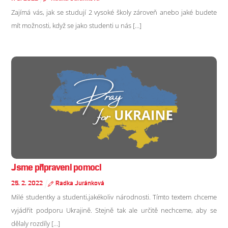
Zajímá vás, jak se studují 2 vysoké školy zároveň anebo jaké budete
mít možnosti, když se jako studenti u nás […]
Jsme připraveni pomoci
25
.
2
.
2022
Radka Juránková
Milé studentky a studenti,jakékoliv národnosti. Tímto textem chceme
vyjádřit podporu Ukrajině. Stejně tak ale určitě nechceme, aby se
dělaly rozdíly […]