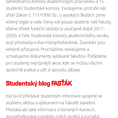
zaměstnanců Komory akademických pracovníků a 15
studentů Studentské komory. Existujeme, protože nás
zřídil Zákon č. 111/1998 Sb., o vysokých školách. Jsme
volený orgán a naše členy volí pouze studenti naší fakulty.
Máme tříleté funkční období (v současné době 2017-
2020). V čele Studentské komory akademického senátu
stojí předseda a dva místopředsedové. Zasedání jsou
veřejně přístupná. Procházíme, revidujeme a
schvalujeme dokumenty vydávané fakultou. Pořádáme
pro studenty nejrůznější akce, kde se můžou všichni
společně potkat a užít si spoustu zábavy.
Studentský blog FASŤÁK
má za cíl předávat studentům informace spojené se
studiem, vědou a výzkumem na Fakultě stavební.
Předává ale také informace o konaných kurzech,
zprostředkovává pozvánky jiných spolků a pomáhá