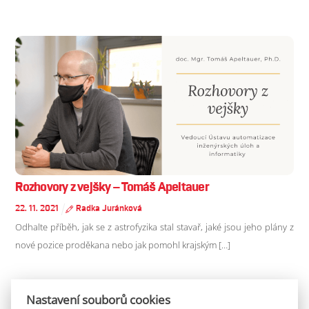
Rozhovory z vejšky – Tomáš Apeltauer
22
.
11
.
2021
Radka Juránková
Odhalte příběh, jak se z astrofyzika stal stavař, jaké jsou jeho plány z
nové pozice proděkana nebo jak pomohl krajským […]
Nastavení souborů cookies