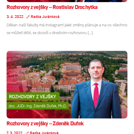
Rozhovory z vejšky – Rostislav Drochytka
3
.
4
.
2022
Radka Juránková
Děkan naší fakulty má Instagram! Jaké změny plánuje a na co všechno
se můžeš těšit, se dozvíš v dnešním rozhovoru […]
Rozhovory z vejšky – Zdeněk Dufek
7
.
3
.
2022
Radka Juránková