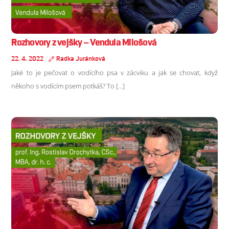
Rozhovory z vejšky – Vendula Milošová
22
.
4
.
2022
Radka Juránková
Jaké to je pečovat o vodícího psa v zácviku a jak se chovat, když
někoho s vodícím psem potkáš? To […]