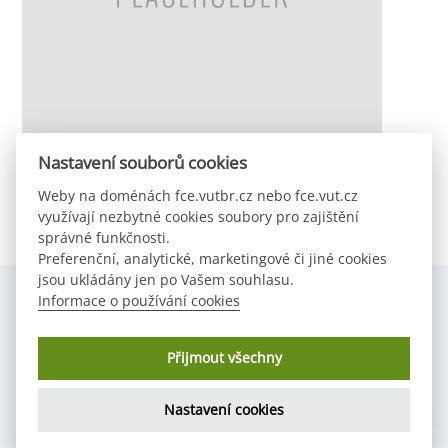
Nastavení souborů cookies
Field
Weby na doménách fce.vutbr.cz nebo fce.vut.cz
využívají nezbytné cookies soubory pro zajištění
správné funkčnosti.
Preferenční, analytické, marketingové či jiné cookies
jsou ukládány jen po Vašem souhlasu.
Informace o používání cookies
Copyright © 2024 Studentská komora AS FAST VUT v Brně,
Přijmout všechny
Tereza Velčovská
Všechna práva vyhrazena
Nastavení cookies
Back
To