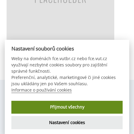
Nastavení souborů cookies
In The Spotlight
Weby na doménách fce.vutbr.cz nebo fce.vut.cz
využívají nezbytné cookies soubory pro zajištění
správné funkčnosti.
Preferenční, analytické, marketingové či jiné cookies
jsou ukládány jen po Vašem souhlasu.
Informace o používání cookies
Copyright © 2024 Studentská komora AS FAST VUT v Brně,
Přijmout všechny
Tereza Velčovská
Všechna práva vyhrazena
Nastavení cookies
Back
To