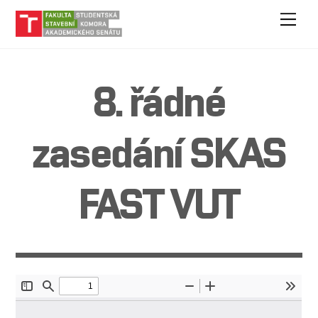
Skip
Men
to
content
8. řádné
zasedání SKAS
FAST VUT